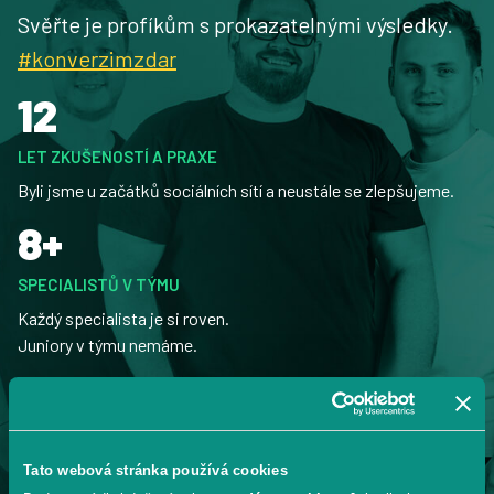
Svěřte je profíkům s prokazatelnými výsledky.
#konverzimzdar
12
LET ZKUŠENOSTÍ A PRAXE
Byli jsme u začátků sociálních sítí a neustále se zlepšujeme.
8+
SPECIALISTŮ V TÝMU
Každý specialista je si roven.
Juniory v týmu nemáme.
12
ZEMÍ PO CELÉ EVROPĚ
Tato webová stránka používá cookies
Postaráme se o vaše kampaně i v zahraničí.