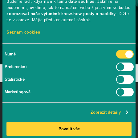
Budeme rádi, když nám k tomu
dáte souhlas
. Jakmile ho
30k – 10mio
budem mít, uvidíme, jak to na našem webu žije a vám se budou
zobrazovat naše vytuněné know-how posty a nabídky
. Držte
MĚSÍČNÍ ROZPOČTY KLIENTŮ
se v obraze. Mějte před konkurencí náskok.
Máme velké i malé klienty, zvládneme vše.
Seznam cookies
Chci vydělávající kampaně
Výběr
Nutné
souhlasu
Preferenční
Statistické
Marketingové
Přihlaste se k odběru, jednou za čas vám
pošleme to nejdůležitější k výkonností
Zobrazit detaily
reklamě
Povolit vše
BEZ SPAMU A PRODEJNÍCH NESMYSLŮ