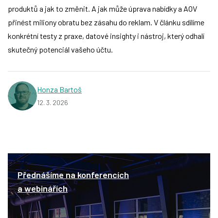
produktů a jak to změnit. A jak může úprava nabídky a AOV
přinést miliony obratu bez zásahu do reklam. V článku sdílíme
konkrétní testy z praxe, datové insighty i nástroj, který odhalí
skutečný potenciál vašeho účtu.
Honza Bartoš
12. 3. 2026
Přednášíme na konferencích
a webinářích