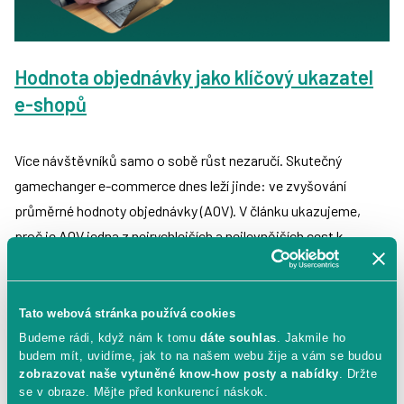
Hodnota objednávky jako klíčový ukazatel
e-shopů
Více návštěvníků samo o sobě růst nezaručí. Skutečný
gamechanger e-commerce dnes leží jinde: ve zvyšování
průměrné hodnoty objednávky (AOV). V článku ukazujeme,
proč je AOV jedna z nejrychlejších a nejlevnějších cest k
vyššímu obratu, jaké strategie skutečně fungují a jak konkrétní
české e-shopy díky chytrým setům, personalizaci a upsellu
vydělávají víc bez zvyšování rozpočtů a agresivních slev.
Tato webová stránka používá cookies
Budeme rádi, když nám k tomu
dáte souhlas
. Jakmile ho
budem mít, uvidíme, jak to na našem webu žije a vám se budou
zobrazovat naše vytuněné know-how posty a nabídky
. Držte
Honza Bartoš
se v obraze. Mějte před konkurencí náskok.