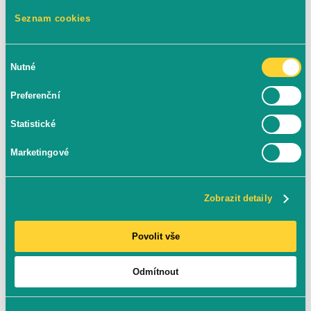
12. 1. 2026
Seznam cookies
Výběr
Nutné
souhlasu
5 MINUT ČTENÍ
Preferenční
Statistické
Marketingové
Zobrazit detaily
Povolit vše
Odmítnout
Vyloučení platebních bran z GA4.