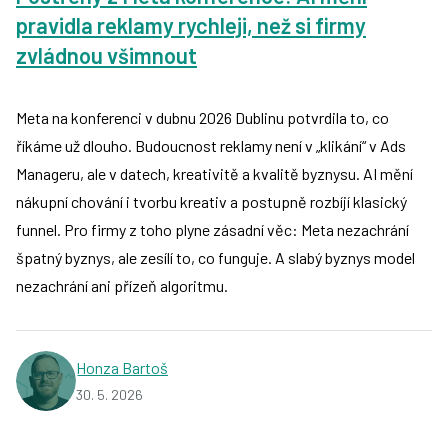
pravidla reklamy rychleji, než si firmy
zvládnou všimnout
Meta na konferenci v dubnu 2026 Dublinu potvrdila to, co
říkáme už dlouho. Budoucnost reklamy není v „klikání“ v Ads
Manageru, ale v datech, kreativitě a kvalitě byznysu. AI mění
nákupní chování i tvorbu kreativ a postupně rozbíjí klasický
funnel. Pro firmy z toho plyne zásadní věc: Meta nezachrání
špatný byznys, ale zesílí to, co funguje. A slabý byznys model
nezachrání ani přízeň algoritmu.
Honza Bartoš
30. 5. 2026