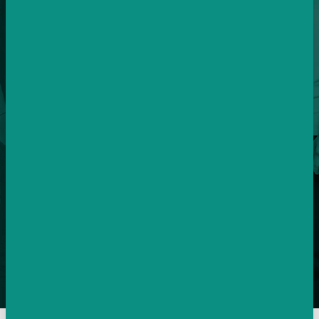
SPECIALISTŮ V TÝMU
Každý specialista je si roven.
Juniory v týmu nemáme.
12
ZEMÍ PO CELÉ EVROPĚ
Postaráme se o vaše kampaně i v zahraničí.
30k – 10mio
MĚSÍČNÍ ROZPOČTY KLIENTŮ
Máme velké i malé klienty, zvládneme vše.
Chci vydělávající kampaně