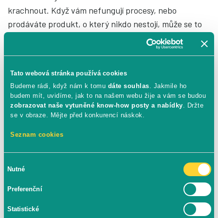
krachnout. Když vám nefungují procesy, nebo
prodáváte produkt, o který nikdo nestojí, může se to
stát hned.
Brand může fungovat skvěle
, ale cesta k
výsledkům může trvat klidně dva roky. Zvažte, jestli
máte
možnost budování brandu financovat
. Pokud
Tato webová stránka používá cookies
ne,
začněte s výkonem
.
Budeme rádi, když nám k tomu
dáte souhlas
. Jakmile ho
budem mít, uvidíme, jak to na našem webu žije a vám se budou
Ušetříte, získáte cash flow a
ověříte si
zobrazovat naše vytuněné know-how posty a nabídky
. Držte
konkurenceschopnost svého byznysu
.
se v obraze. Mějte před konkurencí náskok.
Seznam cookies
Výkon vám vydělá a ještě vám pomůže zjistit:
Jestli vaše nabídka funguje.
Výběr
Nutné
Jak funguje logistika, dodavatelé a
souhlasu
zaměstnanci.
Preferenční
Jak v e-commerce fungovat a jak se liší
Statistické