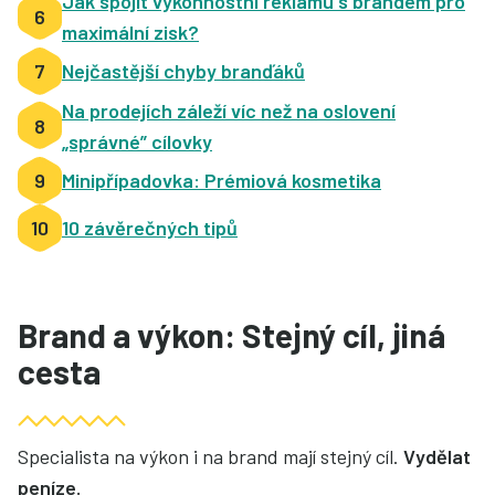
Jak spojit výkonnostní reklamu s brandem pro
6
maximální zisk?
7
Nejčastější chyby branďáků
Na prodejích záleží víc než na oslovení
8
„správné” cílovky
9
Minipřípadovka: Prémiová kosmetika
10
10 závěrečných tipů
Brand a výkon: Stejný cíl, jiná
cesta
Specialista na výkon i na brand mají stejný cíl.
Vydělat
peníze.