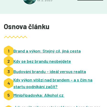
Osnova článku
1
Brand a výkon: Stejný cíl, jiná cesta
2
Kdy se bez brandu neobejdete
3
Budování brandu – ideál versus realita
Kdy výkon vítězí nad brandem – a s čím na
4
startu podnikání začít?
5
Minipřípadovka: Alkohol cz