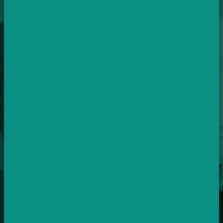
12
LET ZKUŠENOSTÍ A PRAXE
Byli jsme u začátků sociálních sítí a neustále se zlepšujeme.
8+
SPECIALISTŮ V TÝMU
Každý specialista je si roven.
Juniory v týmu nemáme.
12
ZEMÍ PO CELÉ EVROPĚ
Postaráme se o vaše kampaně i v zahraničí.
30k – 10mio
MĚSÍČNÍ ROZPOČTY KLIENTŮ