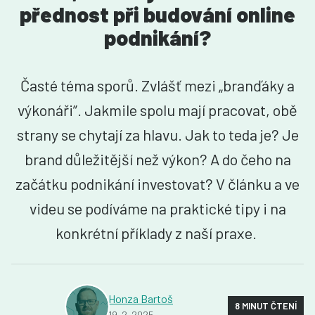
přednost při budování online
podnikání?
Časté téma sporů. Zvlášť mezi „branďáky a
výkonáři”. Jakmile spolu mají pracovat, obě
strany se chytají za hlavu. Jak to teda je? Je
brand důležitější než výkon? A do čeho na
začátku podnikání investovat? V článku a ve
videu se podíváme na praktické tipy i na
konkrétní příklady z naší praxe.
Honza Bartoš
8 MINUT ČTENÍ
19. 2. 2025