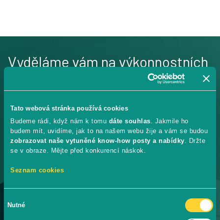
Vyděláme vám na výkonnostních
kampaních na Facebooku a
Instagramu.
Tato webová stránka používá cookies
Budeme rádi, když nám k tomu
dáte souhlas
. Jakmile ho
Svěřte je profíkům s prokazatelnými výsledky.
budem mít, uvidíme, jak to na našem webu žije a vám se budou
zobrazovat naše vytuněné know-how posty a nabídky
. Držte
#konverzimzdar
se v obraze. Mějte před konkurencí náskok.
12
Seznam cookies
LET ZKUŠENOSTÍ A PRAXE
Výběr
Byli jsme u začátků sociálních sítí a neustále se zlepšujeme.
Nutné
souhlasu