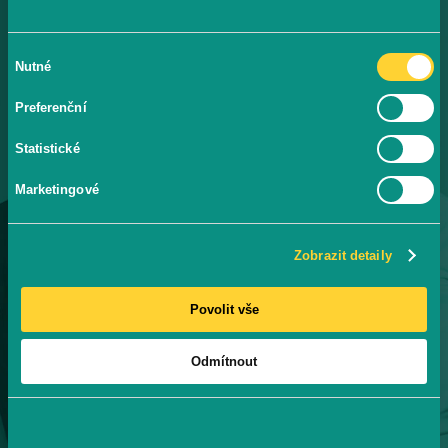
Instagramu.
Výběr
Nutné
souhlasu
Svěřte je profíkům s prokazatelnými výsledky.
Preferenční
#konverzimzdar
Statistické
12
Marketingové
LET ZKUŠENOSTÍ A PRAXE
Byli jsme u začátků sociálních sítí a neustále se zlepšujeme.
Zobrazit detaily
8+
Povolit vše
SPECIALISTŮ V TÝMU
Každý specialista je si roven.
Odmítnout
Juniory v týmu nemáme.
12