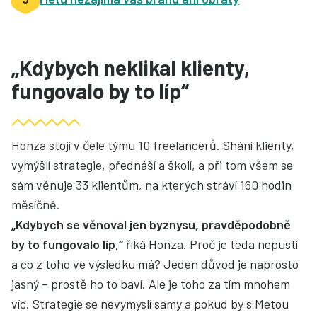
„Kdybych neklikal klienty,
fungovalo by to líp“
Honza stojí v čele týmu 10 freelancerů. Shání klienty,
vymýšlí strategie, přednáší a školí, a při tom všem se
sám věnuje 33 klientům, na kterých stráví 160 hodin
měsíčně.
„Kdybych se věnoval jen byznysu, pravděpodobně
by to fungovalo líp,“
říká Honza. Proč je teda nepustí
a co z toho ve výsledku má? Jeden důvod je naprosto
jasný – prostě ho to baví. Ale je toho za tím mnohem
víc. Strategie se nevymyslí samy a pokud by s Metou