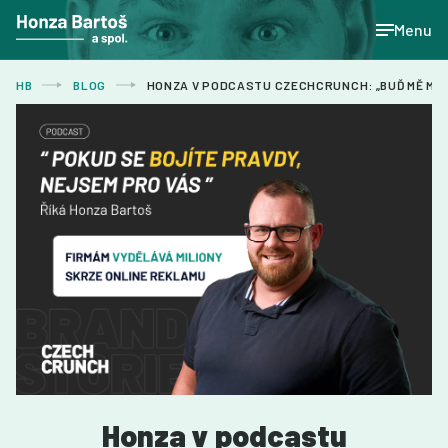
Menu
HB
BLOG
HONZA V PODCASTU CZECHCRUNCH: „BUĎ MĚ MILU
Honza v podcastu