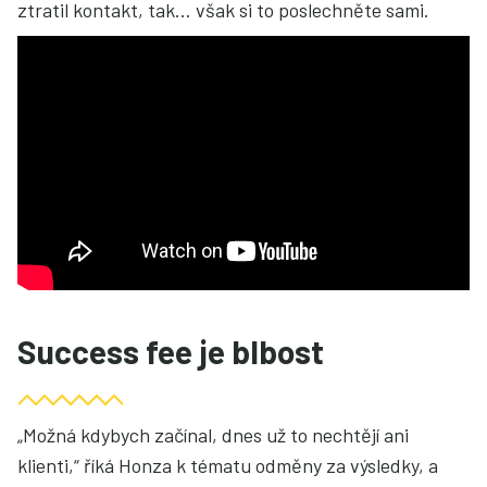
ztratil kontakt, tak... však si to poslechněte sami.
Success fee je blbost
„Možná kdybych začínal, dnes už to nechtějí ani
klienti,“ říká Honza k tématu odměny za výsledky, a