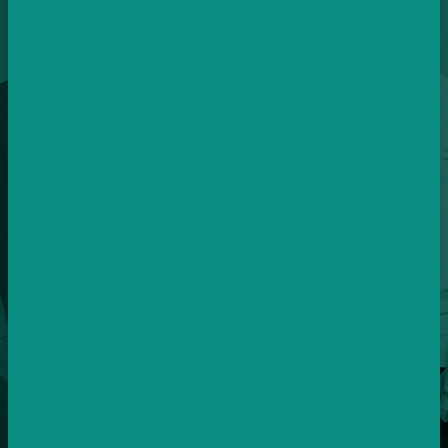
#konverzimzdar
12
LET ZKUŠENOSTÍ A PRAXE
Byli jsme u začátků sociálních sítí a neustále se zlepšujeme.
8+
SPECIALISTŮ V TÝMU
Každý specialista je si roven.
Juniory v týmu nemáme.
12
ZEMÍ PO CELÉ EVROPĚ
Postaráme se o vaše kampaně i v zahraničí.
30k – 10mio