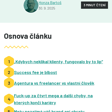
Honza Bartoš
3 MINUT ČTENÍ
30. 9. 2025
Osnova článku
1
„Kdybych neklikal klienty, fungovalo by to líp“
2
Success fee je blbost
3
Agentura vs freelancer vs vlastní člověk
Fuck-up za čtvrt mega a další chyby, na
4
kterých končí kariéry
5
Metu nezajímá váš brand ani obraty