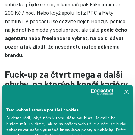
schůzku přijde senior, a kampaň pak kliká junior za
200 Kč / hod. Nebo když spolu lidi z PPC a Mety
nemluví. V podcastu se dozvíte nejen Honzův pohled
na jednotlivé modely spolupráce, ale také
podle čeho
agenturu nebo freelancera vybrat, na co si dávat
pozor a jak zjistit, že nesednete na lep pěknému
brandu
.
Fuck-up za čtvrt mega a další
chyby, na kterých končí kariéry
Jak Honza zvládá svoje fuck-upy a jak se staví k tomu,
Tato webová stránka používá cookies
když někdo v jeho týmu udělá chybu? Co byla jeho
Budeme rádi, když nám k tomu
dáte souhlas
. Jakmile ho
nejdražší chyba a jak se k ní postavil? Honza se toho
budem mít, uvidíme, jak to na našem webu žije a vám se budou
zobrazovat naše vytuněné know-how posty a nabídky
. Držte
nebojí, protože, jak sám říká,
chybuje každý
.