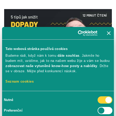
12 MINUT ČTENÍ
Tato webová stránka používá cookies
Budeme rádi, když nám k tomu
dáte souhlas
. Jakmile ho
budem mít, uvidíme, jak to na našem webu žije a vám se budou
zobrazovat naše vytuněné know-how posty a nabídky
. Držte
se v obraze. Mějte před konkurencí náskok.
Seznam cookies
5 tipů jak snížit dopady zablokování
Výběr
Nutné
reklamního účtu
souhlasu
Preferenční