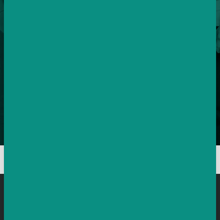
ZEMÍ PO CELÉ EVROPĚ
Postaráme se o vaše kampaně i v zahraničí.
30k – 10mio
MĚSÍČNÍ ROZPOČTY KLIENTŮ
Máme velké i malé klienty, zvládneme vše.
Chci vydělávající kampaně
Přihlaste se k odběru, jednou za čas vám
pošleme to nejdůležitější k výkonností