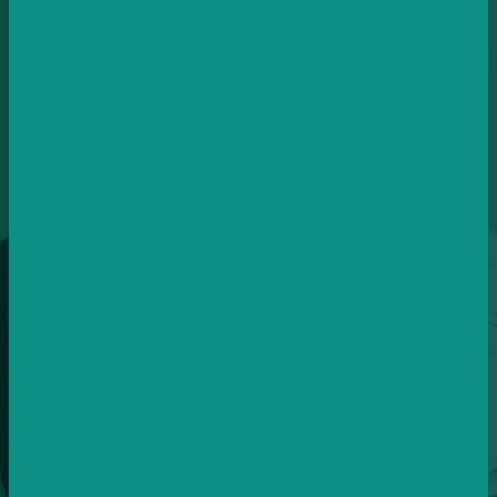
kampaních na Facebooku a
Instagramu.
Svěřte je profíkům s prokazatelnými výsledky.
#konverzimzdar
12
LET ZKUŠENOSTÍ A PRAXE
Byli jsme u začátků sociálních sítí a neustále se zlepšujeme.
8+
SPECIALISTŮ V TÝMU
Každý specialista je si roven.
Juniory v týmu nemáme.
12