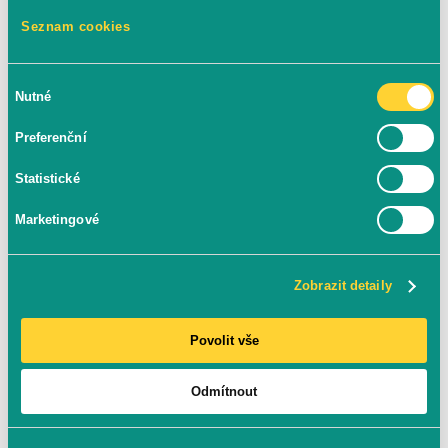
12. 1. 2026
Seznam cookies
Výběr
Nutné
souhlasu
5 MINUT ČTENÍ
Preferenční
Statistické
Marketingové
Zobrazit detaily
Povolit vše
Odmítnout
Vyloučení platebních bran z GA4.