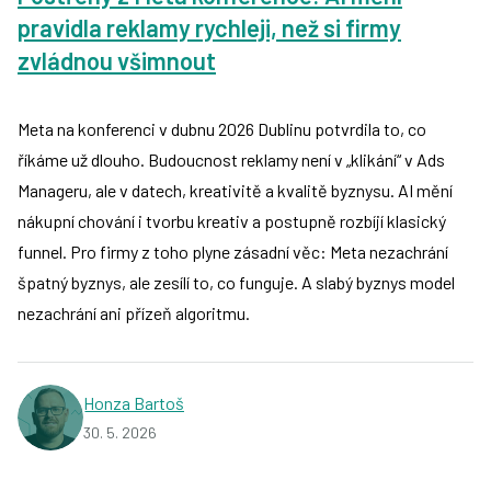
pravidla reklamy rychleji, než si firmy
zvládnou všimnout
Meta na konferenci v dubnu 2026 Dublinu potvrdila to, co
říkáme už dlouho. Budoucnost reklamy není v „klikání“ v Ads
Manageru, ale v datech, kreativitě a kvalitě byznysu. AI mění
nákupní chování i tvorbu kreativ a postupně rozbíjí klasický
funnel. Pro firmy z toho plyne zásadní věc: Meta nezachrání
špatný byznys, ale zesílí to, co funguje. A slabý byznys model
nezachrání ani přízeň algoritmu.
Honza Bartoš
30. 5. 2026