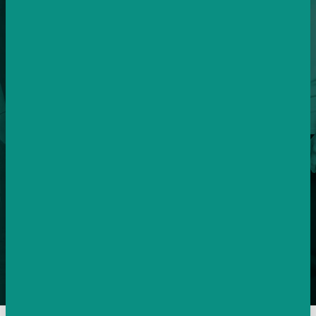
SPECIALISTŮ V TÝMU
Každý specialista je si roven.
Juniory v týmu nemáme.
12
ZEMÍ PO CELÉ EVROPĚ
Postaráme se o vaše kampaně i v zahraničí.
30k – 10mio
MĚSÍČNÍ ROZPOČTY KLIENTŮ
Máme velké i malé klienty, zvládneme vše.
Chci vydělávající kampaně