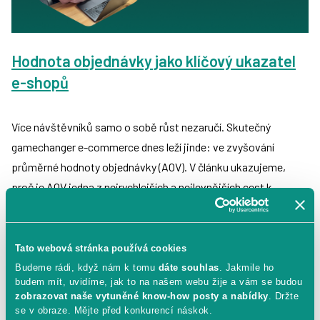
Hodnota objednávky jako klíčový ukazatel
e-shopů
Více návštěvníků samo o sobě růst nezaručí. Skutečný
gamechanger e-commerce dnes leží jinde: ve zvyšování
průměrné hodnoty objednávky (AOV). V článku ukazujeme,
proč je AOV jedna z nejrychlejších a nejlevnějších cest k
vyššímu obratu, jaké strategie skutečně fungují a jak konkrétní
české e-shopy díky chytrým setům, personalizaci a upsellu
vydělávají víc bez zvyšování rozpočtů a agresivních slev.
Tato webová stránka používá cookies
Budeme rádi, když nám k tomu
dáte souhlas
. Jakmile ho
budem mít, uvidíme, jak to na našem webu žije a vám se budou
zobrazovat naše vytuněné know-how posty a nabídky
. Držte
Honza Bartoš
se v obraze. Mějte před konkurencí náskok.