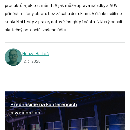
produktů a jak to změnit. A jak může úprava nabídky a AOV
přinést miliony obratu bez zásahu do reklam. V článku sdílíme
konkrétní testy z praxe, datové insighty i nástroj, který odhalí
skutečný potenciál vašeho účtu.
Honza Bartoš
12. 3. 2026
Přednášíme na konferencích
a webinářích